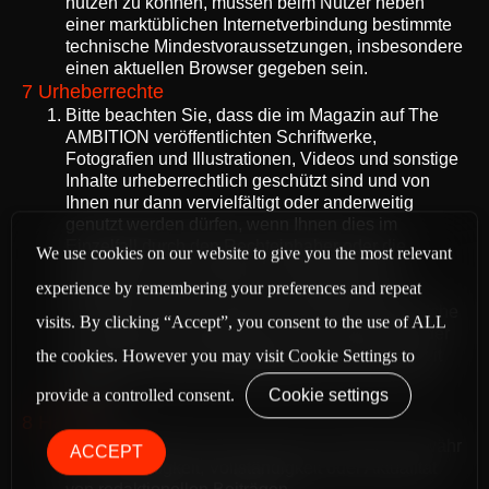
nutzen zu können, müssen beim Nutzer neben
einer marktüblichen Internetverbindung bestimmte
technische Mindestvoraussetzungen, insbesondere
einen aktuellen Browser gegeben sein.
7 Urheberrechte
Bitte beachten Sie, dass die im Magazin auf The
AMBITION veröffentlichten Schriftwerke,
Fotografien und Illustrationen, Videos und sonstige
Inhalte urheberrechtlich geschützt sind und von
Ihnen nur dann vervielfältigt oder anderweitig
genutzt werden dürfen, wenn Ihnen dies im
Einzelfall durch den Rechteinhaber oder die
We use cookies on our website to give you the most relevant
gesetzlichen Schranken des Urheberrechts
experience by remembering your preferences and repeat
gestattet ist. Diese Inhalte unterliegen keiner
Creative Common Lizenz, es sei denn, eine solche
visits. By clicking “Accept”, you consent to the use of ALL
ist ausdrücklich angegeben. Eine Verlinkung oder
Zitierung ist ohne Genehmigung zulässig, soweit
the cookies. However you may visit Cookie Settings to
dies in den Grenzen Zitatrechts nach § 51 UrhG
provide a controlled consent.
Cookie settings
erfolgt.
8 Haftung
The AMBITION übernimmt keine rechtliche Gewähr
ACCEPT
für die Richtigkeit, Vollständigkeit oder Aktualität