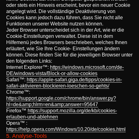
oder stets ein Hinweis erscheint, bevor ein neuer Cookie
angelegt wird. Die vollständige Deaktivierung von
Cookies kann jedoch dazu führen, dass Sie nicht alle
Funktionen unserer Website nutzen können.
Jeder Browser unterscheidet sich in der Art, wie er die
Cookie-Einstellungen verwaltet. Diese ist in dem
Hilfemenü jedes Browsers beschrieben, welches Ihnen
erläutert, wie Sie Ihre Cookie- Einstellungen ändern
können. Diese finden Sie für die jeweiligen Browser unter
den folgenden Links:
Internet Explorer™:
https://windows.microsoft.com/de-
DE/windows-vista/Block-or-allow-cookies
Safari™:
https://apple-safari.giga.de/tipps/cookies-in-
safari-aktivieren-blockieren-loeschen-so-gehts/
Chrome™:
https://support.google.com/chrome/bin/answer.py?
hl=de&amp;hlrm=en&amp;answer=95647
Firefox™
https://support.mozilla.org/de/kb/cookies-
erlauben-und-ablehnen
Opera™ :
https://help.opera.com/Windows/10.20/de/cookies.html
5. Analyse-Tools