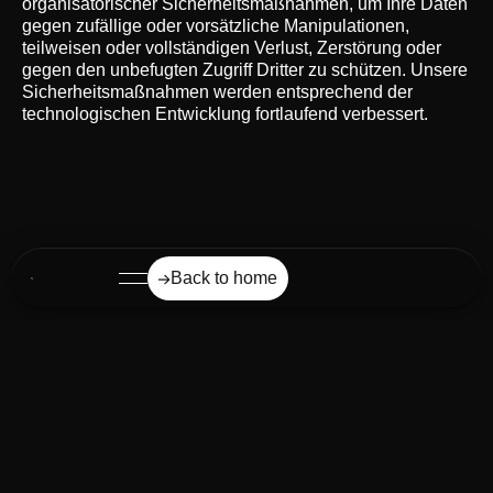
organisatorischer Sicherheitsmaßnahmen, um Ihre Daten
gegen zufällige oder vorsätzliche Manipulationen,
teilweisen oder vollständigen Verlust, Zerstörung oder
gegen den unbefugten Zugriff Dritter zu schützen. Unsere
Sicherheitsmaßnahmen werden entsprechend der
technologischen Entwicklung fortlaufend verbessert.
Back to home
THE
Contact
Jobs
Imprint
Terms
Privacy
AMBITION ©
LinkedIn
Back to top
2026