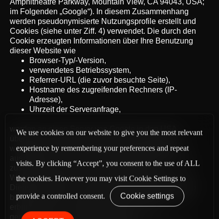
Amphitheatre Parkway, Mountain View, CA 94043, USA;
im Folgenden „Google“). In diesem Zusammenhang
werden pseudonymisierte Nutzungsprofile erstellt und
Cookies (siehe unter Ziff. 4) verwendet. Die durch den
Cookie erzeugten Informationen über Ihre Benutzung
dieser Website wie
Browser-Typ/-Version,
verwendetes Betriebssystem,
Referrer-URL (die zuvor besuchte Seite),
Hostname des zugreifenden Rechners (IP-
Adresse),
Uhrzeit der Serveranfrage,
werden an einen Server von Google in den USA
We use cookies on our website to give you the most relevant
übertragen und dort gespeichert. Die Informationen
experience by remembering your preferences and repeat
werden verwendet, um die Nutzung der Website
auszuwerten, um Reports über die Websiteaktivitäten
visits. By clicking “Accept”, you consent to the use of ALL
zusammenzustellen und um weitere mit der
Websitenutzung und der Internetnutzung verbundene
the cookies. However you may visit Cookie Settings to
Dienstleistungen zu Zwecken der Marktforschung und
provide a controlled consent.
Cookie settings
bedarfsgerechten Gestaltung dieser Internetseiten zu
erbringen. Auch werden diese Informationen
gegebenenfalls an Dritte übertragen,